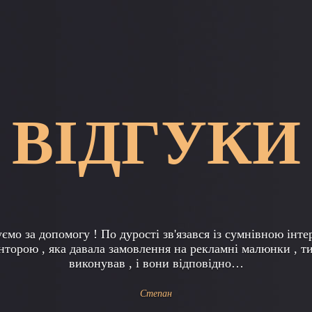
ВІДГУКИ
уже рада, що зважилася на такий серйозний для мене крок
еться в детективне агентство. І подумати не могла, що на
на таке, але тепер, рада,…
Катерина