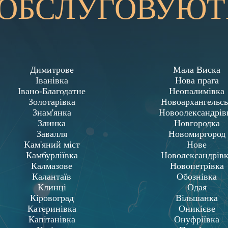
 ОБСЛУГОВУЮТ
Димитрове
Мала Виска
Іванівка
Нова прага
Івано-Благодатне
Неопалимівка
Золотарівка
Новоархангельс
Знам'янка
Новоолександрів
Злинка
Новгородка
Завалля
Новомиргород
Kам'яний міст
Нове
Камбурліївка
Новолександрів
Калмазове
Новопетрівка
Калантаїв
Обознівка
Клинці
Одая
Кіровоград
Вільшанка
Катеринівка
Оникієве
Капітанівка
Онуфріївка