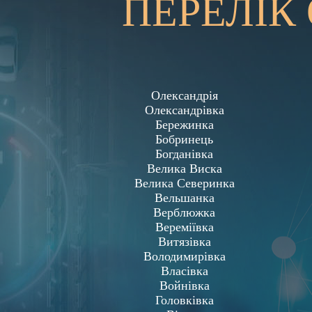
ПЕРЕЛІК
Олександрія
Олександрівка
Бережинка
Бобринець
Богданівка
Велика Виска
Велика Северинка
Вельшанка
Верблюжка
Вереміївка
Витязівка
Володимирівка
Власівка
Войнівка
Головківка