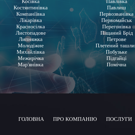
Косівка
Павлівка
Костянтинівка
Павлиш
Компаніївка
Первозванівка
Лікарівка
Первомайськ
Красносілка
Перегонівка
Листопадове
Піщаний Брід
Липняжка
Петрове
Молодіжне
Плетений ташли
Михайлівка
Побузьке
Межирічка
Підгайці
Мар'янівка
Помічна
ГОЛОВНА
ПРО КОМПАНIЮ
ПОСЛУГИ