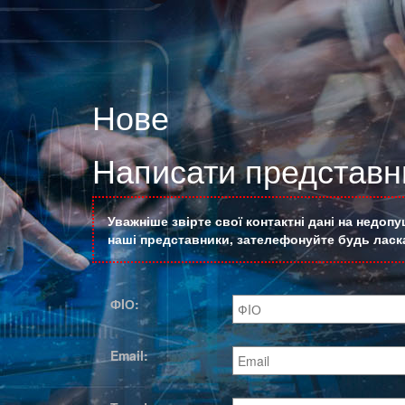
Нове
Написати представни
Уважніше звірте свої контактні дані на недоп
наші представники, зателефонуйте будь ласка
ФIО:
Email: