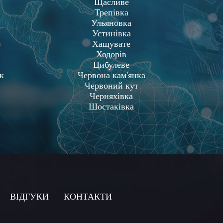
Щасливе
Трепівка
Ульяновка
Устинівка
Хащувате
Ходорів
Цибулеве
к
Червона кам'янка
Червоний кут
Черняхівка
Шостаківка
ВIДГУКИ
КОНТАКТИ