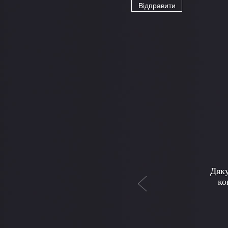
Previous
Д
зверн