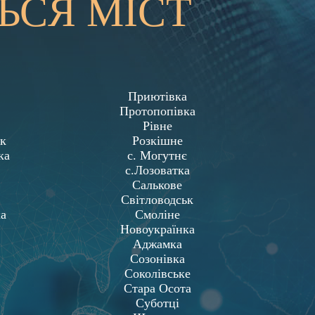
ЬСЯ МІСТ
Приютівка
Протопопівка
Рівне
ьк
Розкішне
ка
с. Могутнє
с.Лозоватка
Салькове
Світловодськ
ка
Смоліне
Новоукраїнка
Аджамка
Созонівка
Соколівське
Стара Осота
Суботці