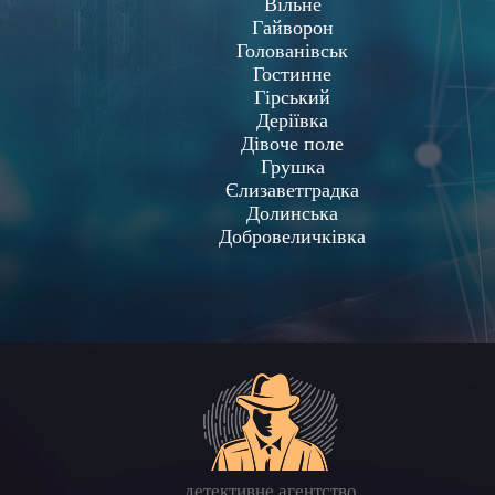
Вільне
Гайворон
Голованівськ
Гостинне
Гірський
Деріївка
Дівоче поле
Грушка
Єлизаветградка
Долинська
Добровеличківка
детективне агентство