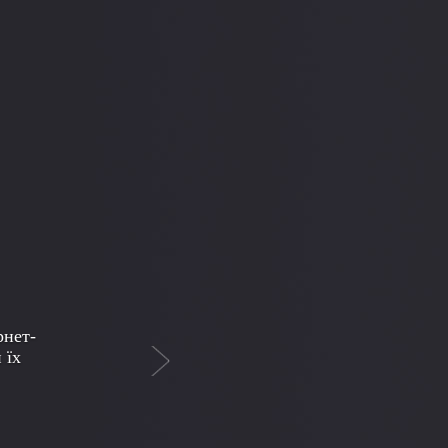
Next
 -
важусь