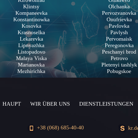
Kirowohrad
Onikeevo
Klintsy
Olchanka
Kompaneevka
Pervozvanovka
Konstantinowka
Onufrievka
Kosovka
Pavlovka
Krasnoselka
Pavlysh
Lekarevka
Pervomaisk
Lipnyazhka
Peregonovka
Listopadovo
Peschanyi brod
Malaya Viska
Petrovo
Marianovka
Pletenyi tashlyk
Mezhirichka
Pobugskoe
HAUPT
WIR ÜBER UNS
DIENSTLEISTUNGEN
+38 (068) 685-40-40
kr.d