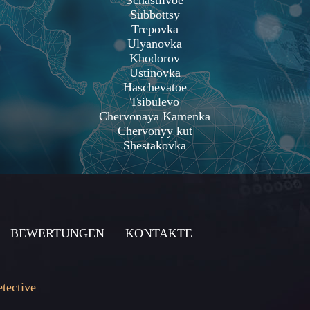
Schastlivoe
Subbottsy
Trepovka
Ulyanovka
Khodorov
Ustinovka
Haschevatoe
Tsibulevo
Chervonaya Kamenka
Chervonyy kut
Shestakovka
BEWERTUNGEN
KONTAKTE
etective