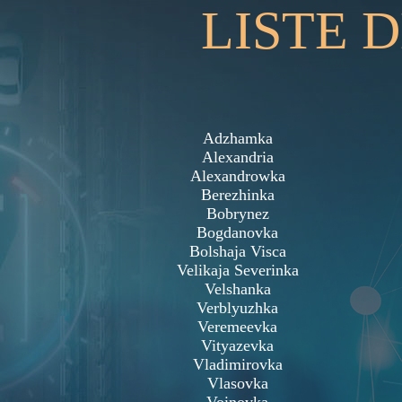
LISTE 
Adzhamka
Alexandria
Alexandrowka
Berezhinka
Bobrynez
Bogdanovka
Bolshaja Visca
Velikaja Severinka
Velshanka
Verblyuzhka
Veremeevka
Vityazevka
Vladimirovka
Vlasovka