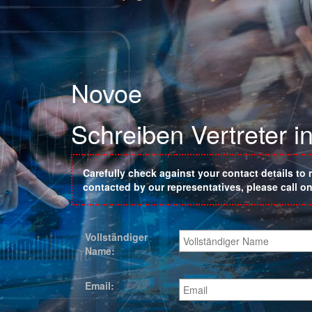
Novoe
Schreiben Vertreter 
Carefully check against your contact details to 
contacted by our representatives, please call 
Vollständiger
Name:
Email: