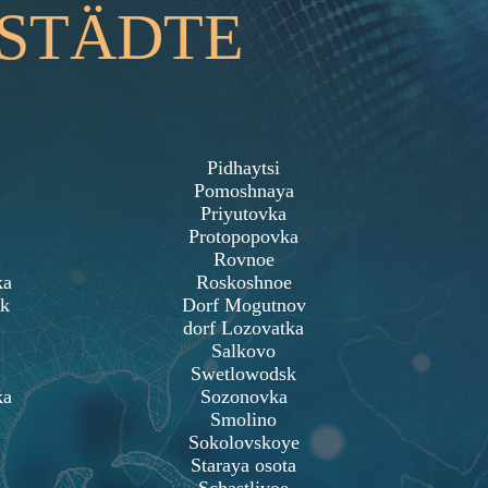
 STÄDTE
Pidhaytsi
Pomoshnaya
Priyutovka
Protopopovka
Rovnoe
ka
Roskoshnoe
k
Dorf Mogutnov
dorf Lozovatka
Salkovo
Swetlowodsk
ka
Sozonovka
Smolino
Sokolovskoye
Staraya osota