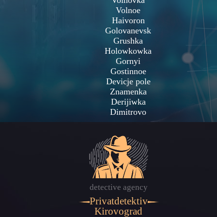
Voinovka
Volnoe
Haivoron
Golovanevsk
Grushka
Holowkowka
Gornyi
Gostinnoe
Devicje pole
Znamenka
Derijiwka
Dimitrovo
detective agency
Privatdetektiv
Kirovograd