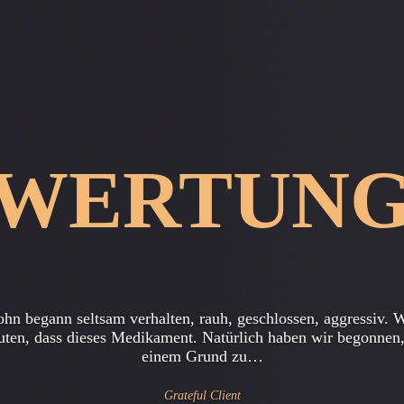
WERTUN
er Verwendung der Dienste eines Privatdetektivs, und er hat
geholfen, den Betrug aufzudecken, die mehr als einmal zu mi
vorgeschlagen und andere…
Grateful Client