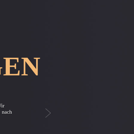
GEN
Next
 mir
r