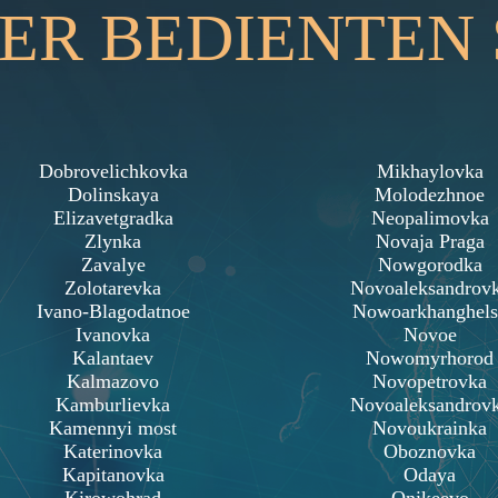
DER BEDIENTEN
Dobrovelichkovka
Mikhaylovka
Dolinskaya
Molodezhnoe
Elizavetgradka
Neopalimovka
Zlynka
Novaja Praga
Zavalye
Nowgorodka
Zolotarevka
Novoaleksandrov
Ivano-Blagodatnoe
Nowoarkhanghels
Ivanovka
Novoe
Kalantaev
Nowomyrhorod
Kalmazovo
Novopetrovka
Kamburlievka
Novoaleksandrov
Kamennyi most
Novoukrainka
Katerinovka
Oboznovka
Kapitanovka
Odaya