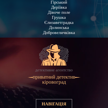
Гірський
Деріївка
Дівоче поле
Грушка
Єлизаветградка
Долинська
Добровеличківка
детективне агентство
приватний детектив
кіровоград
НАВІГАЦІЯ