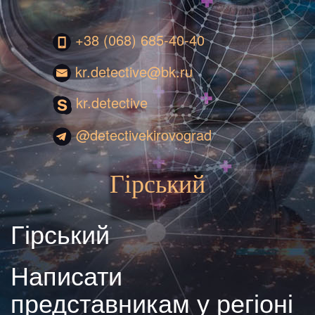
+38 (068) 685-40-40
kr.detective@bk.ru
kr.detective
@detectivekirovograd
Гірський
Гірський
Написати
представникам у регіоні