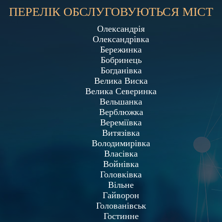
ПЕРЕЛІК ОБСЛУГОВУЮТЬСЯ МІСТ
Олександрія
Олександрівка
Бережинка
Бобринець
Богданівка
Велика Виска
Велика Северинка
Вельшанка
Верблюжка
Вереміївка
Витязівка
Володимирівка
Власівка
Войнівка
Головківка
Вільне
Гайворон
Голованівськ
Гостинне