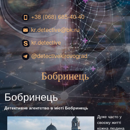
+38 (068) 685-40-40
kr.detective@bk.ru
kr.detective
@detectivekirovograd
Бобринець
Бобринець
Детективне агентство в місті Бобринець
Дуже часто у
своєму житті
кожна людина