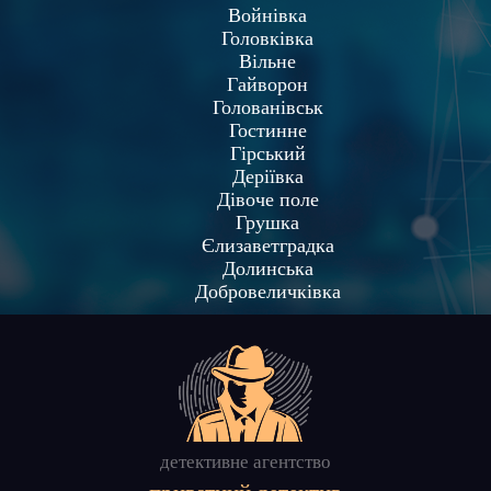
Войнівка
Головківка
Вільне
Гайворон
Голованівськ
Гостинне
Гірський
Деріївка
Дівоче поле
Грушка
Єлизаветградка
Долинська
Добровеличківка
детективне агентство