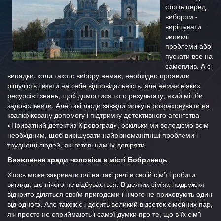
стоїть перед
вибором -
вирішувати
виниклі
проблеми або
пускати все на
самоплив. А є
випадки, коли такого вибору немає, необхідно проявити
рішучість і взяти на себе відповідальність, але немає ніяких
ресурсів і знань, щоб домогтися того результату, який міг би
задовольнити. Але такі люди завжди можуть розраховувати на
кваліфіковану допомогу і підтримку детективного агентства
«Приватний детектив Кіровоград», оскільки ми володіємо всім
необхідним, щоб вирішувати найрізноманітніші проблеми і
труднощі людей, які готові нам їх довіряти.
Виявлення зради чоловіка в місті Бобринець
Хтось може закривати очі на такі речі в своїй сім'ї і робити
вигляд, що нічого не відбувається. В деяких сім'ях подружжя
відкрито діляться своїм пригодами і нічого не приховують один
від одного. Але також є і досить великий відсоток сімейних пар,
які просто не сприймають і самої думки про те, що в їх сім'ї