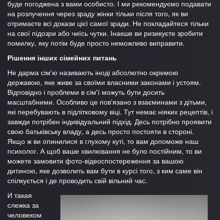
буде погоджена з вами особисто. І ми рекомендуємо подавати
на розлучення через зраду жінки тільки після того, як ви
отримаєте всі докази цієї самої зради. Не покладайтеся тільки
на свої підозри або чиїсь чутки. Інакше ви ризикуєте зробити
помилку, яку потім буде просто неможливо виправити.
Рішення інших сімейних питань
Не дарма сім'ю називають іноді абсолютно окремою
державою, яке живе за своїми власними законами і устоям.
Відповідно і проблеми в сім'ї можуть бути досить
масштабними. Особливо це пов'язано з взаєминами з дітьми,
які перебувають в підлітковому віці. Тут немає ніяких рецептів, і
завжди потрібен індивідуальний підхід. Десь потрібно проявити
свою батьківську владу, а десь просто постояти в стороні.
Якщо ж ви опинилися в глухому куті, то вам допоможе наш
психолог. А щоб ваше хвилювання не було постійним, то ви
можете замовити фото-відеоспостереження за вашою
дитиною, яке дозволить вам бути в курсі того, з ким саме він
спілкується і де проводить свій вільний час.
И такая
слежка за
человеком