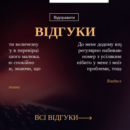
ВІДГУКИ
Previous
Next
До мене додому впродовж місяця,
регулярно набивався прихований
номер з усілякими погрозами,
нібито у мене і моїх рідних будуть
проблеми, тощо. Я і не…
Владислав
ВСІ ВІДГУКИ