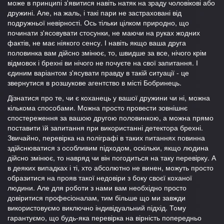
може в принципі з'явитися навіть натяк на зраду чоловікові або
дружині. Але, на жаль, і такі пари не застраховані від
подружньої невірності. Ось тільки цілком природно, що
починати з'ясовувати стосунки, не маючи на руках жодних
фактів, не має ніякого сенсу. І навіть якщо ваша друга
половинка вам дійсно змінює, то, швидше за все, нічого крім
відмовок і брехні ви нічого не почуєте на свої запитання. І
єдиним варіантом з'ясувати правду в такій ситуації - це
звернутися в розшукове агентство в місті Бобринець.
Дізнатися про те, чи є коханець у вашої дружини чи ні, можна
кількома способами. Можна просто провести зовнішнє
спостереження за вашою другою половинкою, а можна прямо
поставити їй запитання при використанні детектора брехні.
Звичайно, перевірка на поліграфі в таких питаннях повинна
здійснюватися з особливим підходом, оскільки, якщо людина
дійсно змінює, то навряд чи він погодиться на таку перевірку. А
в деяких випадках і ті, хто абсолютно не винен, можуть просто
образитися на прояв такої недовіри з боку своєї коханої
людини. Але для роботи з нами вам необхідно просто
довіритися професіоналам, тим більше що ми завжди
використовуємо виключно індивідуальний підхід. Тому
гарантуємо, що будь-яка перевірка на вірність попередньо