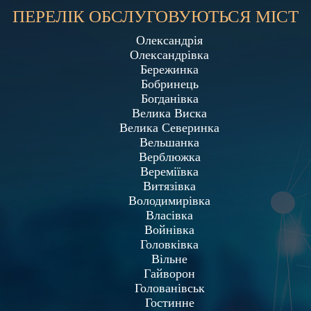
ПЕРЕЛІК ОБСЛУГОВУЮТЬСЯ МІСТ
Олександрія
Олександрівка
Бережинка
Бобринець
Богданівка
Велика Виска
Велика Северинка
Вельшанка
Верблюжка
Вереміївка
Витязівка
Володимирівка
Власівка
Войнівка
Головківка
Вільне
Гайворон
Голованівськ
Гостинне