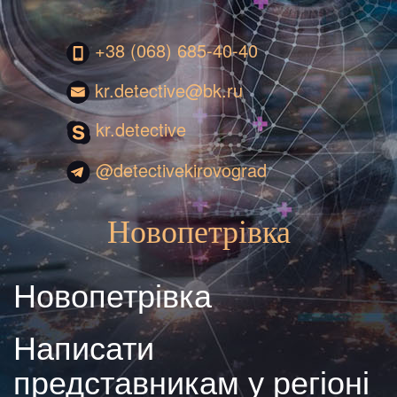
+38 (068) 685-40-40
kr.detective@bk.ru
kr.detective
@detectivekirovograd
Новопетрівка
Новопетрівка
Написати
представникам у регіоні