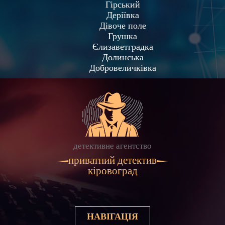
Гірський
Деріївка
Дівоче поле
Грушка
Єлизаветградка
Долинська
Добровеличківка
детективне агентство
приватний детектив
кіровоград
НАВІГАЦІЯ