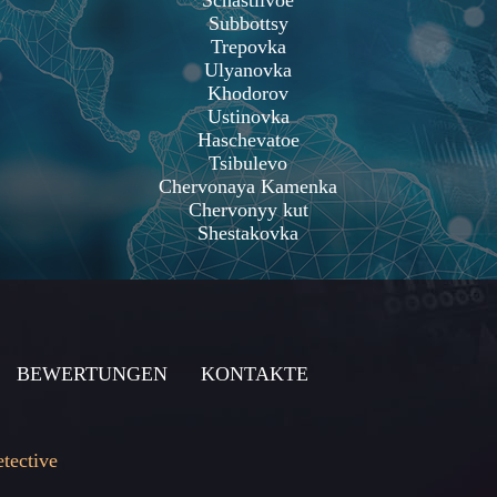
Schastlivoe
Subbottsy
Trepovka
Ulyanovka
Khodorov
Ustinovka
Haschevatoe
Tsibulevo
Chervonaya Kamenka
Chervonyy kut
Shestakovka
BEWERTUNGEN
KONTAKTE
etective