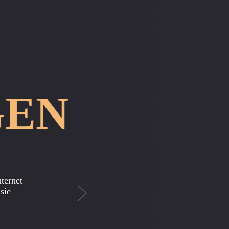
GEN
Next
 dafür,
st in