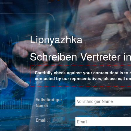
Lipnyazhka
Schreiben Vertreter i
Carefully check against your contact details to 
contacted by our representatives, please call 
Vollständiger
Name:
Email: