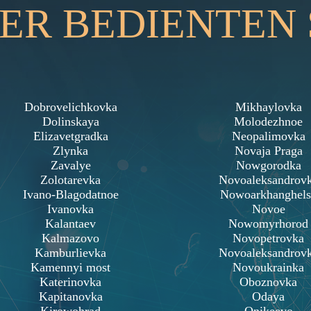
DER BEDIENTEN
Dobrovelichkovka
Mikhaylovka
Dolinskaya
Molodezhnoe
Elizavetgradka
Neopalimovka
Zlynka
Novaja Praga
Zavalye
Nowgorodka
Zolotarevka
Novoaleksandrov
Ivano-Blagodatnoe
Nowoarkhanghels
Ivanovka
Novoe
Kalantaev
Nowomyrhorod
Kalmazovo
Novopetrovka
Kamburlievka
Novoaleksandrov
Kamennyi most
Novoukrainka
Katerinovka
Oboznovka
Kapitanovka
Odaya