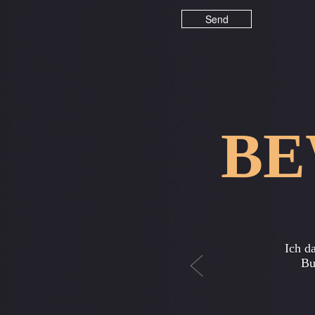
BE
Previous
Dank a
dass