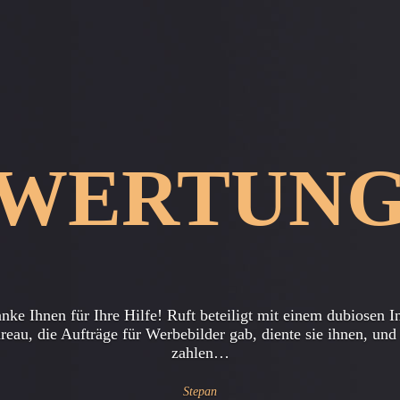
WERTUN
n die Mitarbeiter der Agentur "Private Detective Kirowograd"
 mir geholfen, so schnell, mein Freund zu finden, die ich selb
seinen…
Lilie