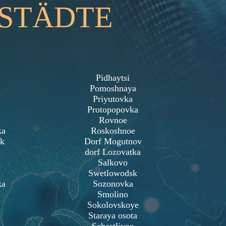
 STÄDTE
Pidhaytsi
Pomoshnaya
Priyutovka
Protopopovka
Rovnoe
ka
Roskoshnoe
k
Dorf Mogutnov
dorf Lozovatka
Salkovo
Swetlowodsk
ka
Sozonovka
Smolino
Sokolovskoye
Staraya osota