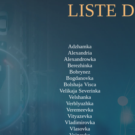
LISTE 
Adzhamka
Alexandria
Alexandrowka
Berezhinka
Bobrynez
Bogdanovka
Bolshaja Visca
Velikaja Severinka
Velshanka
Verblyuzhka
Veremeevka
Vityazevka
Vladimirovka
Vlasovka