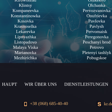
Kirowohrad
Onikeevo
Klintsy
Olchanka
Kompaneevka
Pervozvanovka
Konstantinowka
Onufrievka
Kosovka
Pavlovka
Krasnoselka
Pavlysh
Lekarevka
Pervomaisk
Lipnyazhka
Peregonovka
Listopadovo
Peschanyi brod
Malaya Viska
Petrovo
Marianovka
Pletenyi tashlyk
Mezhirichka
Pobugskoe
HAUPT
WIR ÜBER UNS
DIENSTLEISTUNGEN
+38 (068) 685-40-40
kr.d