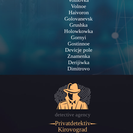
Voinovka
Volnoe
Haivoron
Golovanevsk
Grushka
Holowkowka
Gornyi
Gostinnoe
Devicje pole
Znamenka
Derijiwka
Dimitrovo
detective agency
Privatdetektiv
Kirovograd