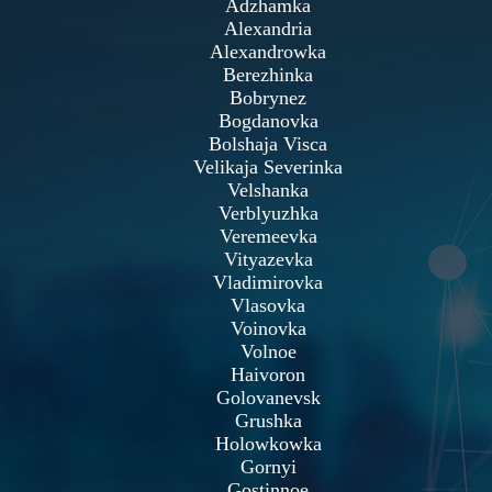
Adzhamka
Alexandria
Alexandrowka
Berezhinka
Bobrynez
Bogdanovka
Bolshaja Visca
Velikaja Severinka
Velshanka
Verblyuzhka
Veremeevka
Vityazevka
Vladimirovka
Vlasovka
Voinovka
Volnoe
Haivoron
Golovanevsk
Grushka
Holowkowka
Gornyi
Gostinnoe