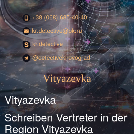
+38 (068) 685-40-40
kr.detective@bk.ru
kr.detective
@detectivekirovograd
Vityazevka
Vityazevka
Schreiben Vertreter in der
Region Vityazevka