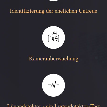
Identifizierung der ehelichen Untreue
Kameraüberwachung
Lügendetektor - ein Lügendetektor-Test