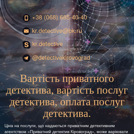
+38 (068) 685-40-40
kr.detective@bk.ru
kr.detective
@detectivekirovograd
Вартість приватного
детектива, вартість послуг
детектива, оплата послуг
детектива.
Ціна на послуги, що надаються приватним детективним
агентством «Приватний детектив Кіровоград», може варіювати