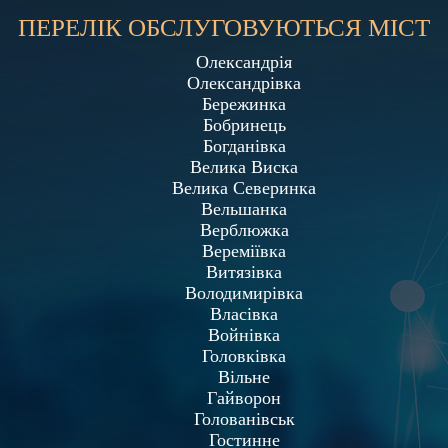
ПЕРЕЛІК ОБСЛУГОВУЮТЬСЯ МІСТ
Олександрія
Олександрівка
Бережинка
Бобринець
Богданівка
Велика Виска
Велика Северинка
Вельшанка
Верблюжка
Вереміївка
Витязівка
Володимирівка
Власівка
Войнівка
Головківка
Вільне
Гайворон
Голованівськ
Гостинне