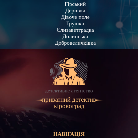
Гірський
Деріївка
Дівоче поле
Грушка
Єлизаветградка
Долинська
Добровеличківка
детективне агентство
приватний детектив
кіровоград
НАВІГАЦІЯ