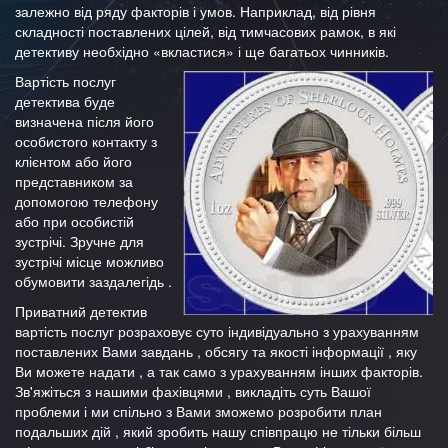
залежно від ряду факторів і умов. Наприклад, від рівня
складності поставлених цілей, від тимчасових рамок, в які
детективу необхідно «вкластися» і ще багатьох чинників.
Вартість послуг
детектива буде
визначена після його
особистого контакту з
клієнтом або його
представником за
допомогою телефону
або при особистій
зустрічі. Зручне для
зустрічі місце можливо
обумовити заздалегідь .
Приватний детектив
вартість послуг розраховує суто індивідуально з урахуванням
поставлених Вами завдань , обсягу та якості інформації , яку
Ви можете надати , а так само з урахуванням інших факторів.
Зв'яжіться з нашими фахівцями , викладіть суть Вашої
проблеми і ми спільно з Вами зможемо розробити план
подальших дій , який зробить нашу співпрацю не тільки більш