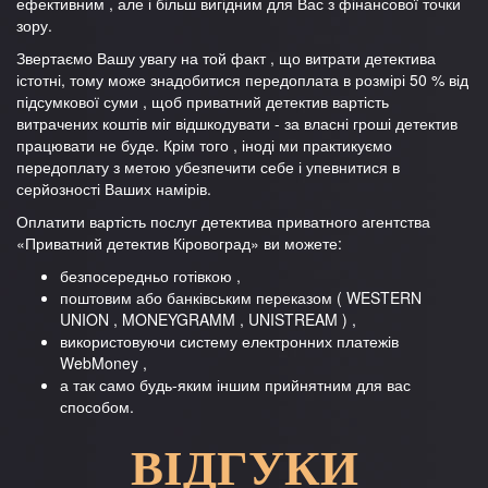
ефективним , але і більш вигідним для Вас з фінансової точки
зору.
Звертаємо Вашу увагу на той факт , що витрати детектива
істотні, тому може знадобитися передоплата в розмірі 50 % від
підсумкової суми , щоб приватний детектив вартість
витрачених коштів міг відшкодувати - за власні гроші детектив
працювати не буде. Крім того , іноді ми практикуємо
передоплату з метою убезпечити себе і упевнитися в
серйозності Ваших намірів.
Оплатити вартість послуг детектива приватного агентства
«Приватний детектив Кіровоград» ви можете:
безпосередньо готівкою ,
поштовим або банківським переказом ( WESTERN
UNION , MONEYGRAMM , UNISTREAM ) ,
використовуючи систему електронних платежів
WebMoney ,
а так само будь-яким іншим прийнятним для вас
способом.
ВІДГУКИ