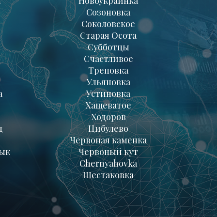
а
Новоукраинка
Созоновка
Соколовское
Старая Осота
Субботцы
Счастливое
Треповка
Ульяновка
а
Устиновка
Хащеватое
Ходоров
д
Цибулево
Червоная каменка
ык
Червоный кут
Chernyahovka
Шестаковка