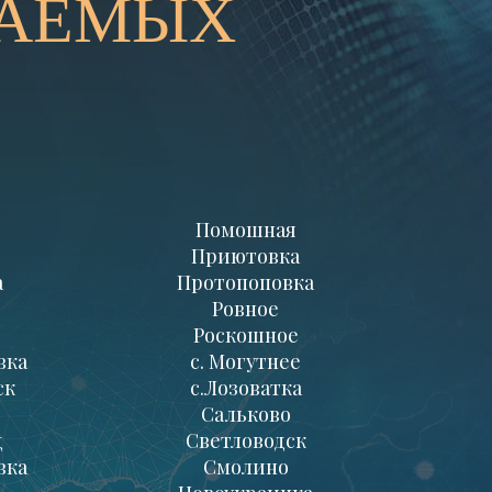
ВАЕМЫХ
Помошная
Приютовка
а
Протопоповка
Ровное
Роскошное
вка
с. Могутнее
ск
с.Лозоватка
Сальково
д
Светловодск
вка
Смолино