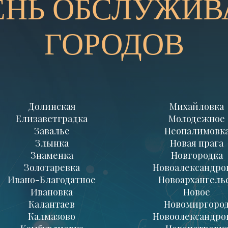
ЕНЬ ОБСЛУЖИ
ГОРОДОВ
Долинская
Михайловка
Елизаветградка
Молодежное
Завалье
Неопалимовк
Злынка
Новая прага
Знаменка
Новгородка
Золотаревка
Новоалександро
Ивано-Благодатное
Новоархангель
Ивановка
Новое
Калантаев
Новомиргоро
Калмазово
Новоолександро