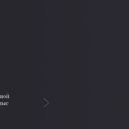
Next
 том,
ивает