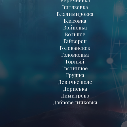
Веремеевка
Витязевка
Владимировка
Власовка
Войновка
Вольное
Гайворон
Голованевск
Головковка
Горный
Гостинное
Грушка
Девичье поле
Дериевка
Димитрово
Добровеличковка