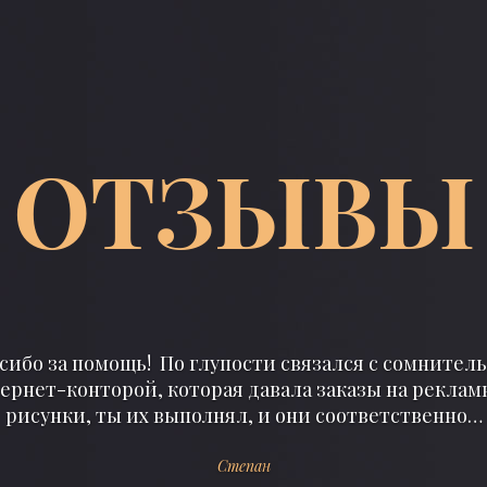
ОТЗЫВЫ
олько недель назад у меня закрались подозрения о
кто-то следит за мной, а если точнее, то прослуш
мою машину и мой офис. Сначала думал,…
Вячеслав