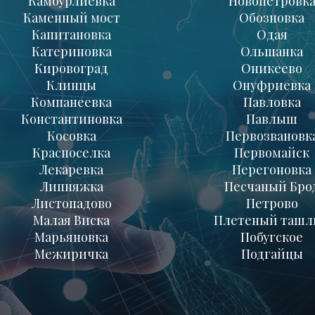
Камбурлиевка
Новопетровк
Каменный мост
Обозновка
Капитановка
Одая
Катериновка
Ольшанка
Кировоград
Оникеево
Клинцы
Онуфриевка
Компанеевка
Павловка
Константиновка
Павлыш
Косовка
Первозвановк
Красноселка
Первомайск
Лекаревка
Перегоновка
Липняжка
Песчаный Бро
Листопадово
Петрово
Малая Виска
Плетеный ташл
Марьяновка
Побугское
Межиричка
Подгайцы