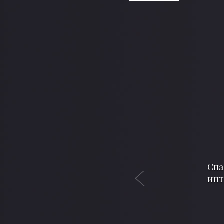
Previous
Неск
что 