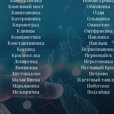
Камбурлиевка
Новопетровк
Каменный мост
Обозновка
Капитановка
Одая
Катериновка
Ольшанка
Кировоград
Оникеево
Клинцы
Онуфриевка
Компанеевка
Павловка
Константиновка
Павлыш
Косовка
Первозвановк
Красноселка
Первомайск
Лекаревка
Перегоновка
Липняжка
Песчаный Бро
Листопадово
Петрово
Малая Виска
Плетеный ташл
Марьяновка
Побугское
Межиричка
Подгайцы