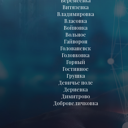
Веремеевка
Витязевка
Владимировка
Власовка
Войновка
Вольное
Гайворон
Голованевск
Головковка
Горный
Гостинное
Грушка
Девичье поле
Дериевка
Димитрово
Добровеличковка