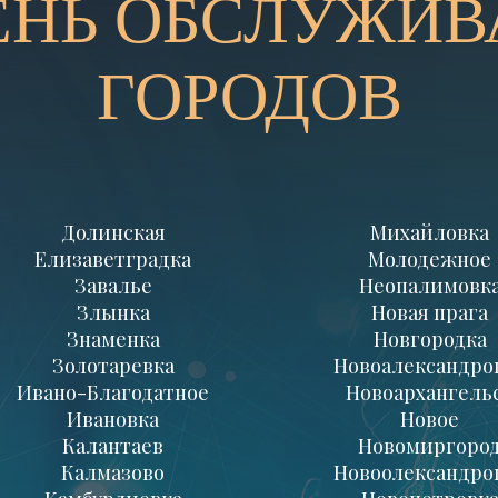
ЕНЬ ОБСЛУЖИ
ГОРОДОВ
Долинская
Михайловка
Елизаветградка
Молодежное
Завалье
Неопалимовк
Злынка
Новая прага
Знаменка
Новгородка
Золотаревка
Новоалександро
Ивано-Благодатное
Новоархангель
Ивановка
Новое
Калантаев
Новомиргоро
Калмазово
Новоолександро