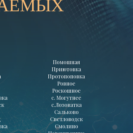
ВАЕМЫХ
Помошная
Приютовка
а
Протопоповка
Ровное
Роскошное
вка
с. Могутнее
ск
с.Лозоватка
Сальково
д
Светловодск
вка
Смолино