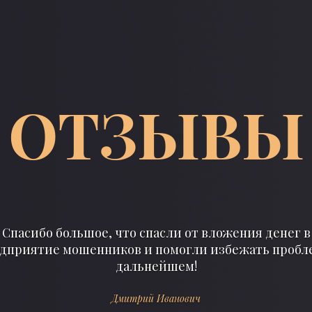
ОТЗЫВЫ
ла подробно рассказывать нет, поэтому скажу тез
 свой бизнес, в котором появились проблемы. Такие
реально грозило банкротство. Пришлось…
Денис