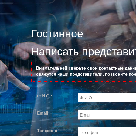
Гостинное
Написать представи
Внимательней сверьте свои контактные данны
свяжутся наши представители, позвоните пож
Ф.И.О.:
Email:
Телефон: