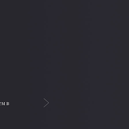
Next
исно.
, что