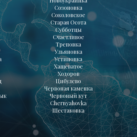
а
Новоукраинка
Созоновка
Соколовское
Старая Осота
Субботцы
Счастливое
Треповка
Ульяновка
а
Устиновка
Хащеватое
Ходоров
д
Цибулево
Червоная каменка
ык
Червоный кут
Chernyahovka
Шестаковка